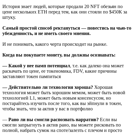
История знает людей, которые продали 20 NFT обезьян по
цене нескольких ETH перед тем, как они стояли по $450К за
штуку.
Самый простой способ ректануться — повестись на чью-то
убежденность, и не иметь своего мнения.
И не понимать, какого черта происходит на рынке.
Когда вы покупаете монету, вы должны осознавать:
— Какой у нее памп потенциал
, т.е. как далеко она может
раскачать по цене, ее токеномика, FDV, какие причины
заставляют токен пампиться
— Действительно ли технология хороша?
Хорошая
технология может быть хорошим мемом, может быть новой
технологией L1, может быть новым консенсусом, но
постарайтесь изучить после того, как вы эйпнули в токен,
чтобы знать, что за актив у вас в портфолио
—
Рано ли вы смогли распознать нарратив?
Если вы
смогли запрыгнуть в актив рано, вы можете рисковать по
полной, набрать сумок на споте/залезть с плечом и просто