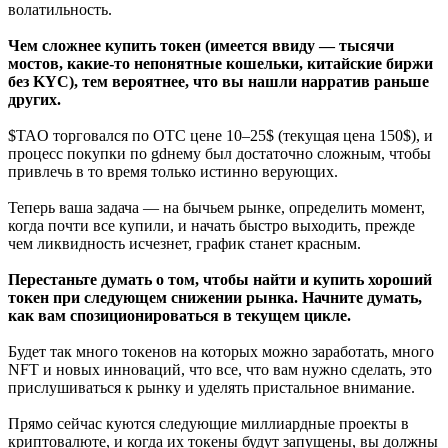
волатильность.
Чем сложнее купить токен (имеется ввиду — тысячи
мостов, какие-то непонятные кошельки, китайские биржи
без KYC), тем вероятнее, что вы нашли нарратив раньше
других.
$TAO торговался по OTC цене 10–25$ (текущая цена 150$), и
процесс покупки по gdнему был достаточно сложным, чтобы
привлечь в то время только истинно верующих.
Теперь ваша задача — на бычьем рынке, определить момент,
когда почти все купили, и начать быстро выходить, прежде
чем ликвидность исчезнет, график станет красным.
Перестаньте думать о том, чтобы найти и купить хороший
токен при следующем снижении рынка. Начните думать,
как вам спозиционироваться в текущем цикле.
Будет так много токенов на которых можно заработать, много
NFT и новых инноваций, что все, что вам нужно сделать, это
прислушиваться к рынку и уделять пристальное внимание.
Прямо сейчас куются следующие миллиардные проекты в
криптовалюте, и когда их токены будут запущены, вы должны