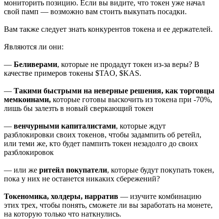
мониторить позицию. Если вы видите, что токен уже начал
свой памп — возможно вам стоить выкупать посадки.
Вам также следует знать конкурентов токена и ее держателей.
Являются ли они:
—
Беливерами
, которые не продадут токен из-за веры? В
качестве примеров токены $TAO, $KAS.
—
Такими быстрыми на неверные решения, как торговцы
мемкоинами,
которые готовы выскочить из токена при -70%,
лишь бы залезть в новый сверкающий токен
—
венчурными капиталистами
, которые ждут
разблокировки своих токенов, чтобы задампить об ретейл,
или теми же, кто будет пампить токен незадолго до своих
разблокировок
— или же
ритейл покупатели
, которые будут покупать токен,
пока у них не останется никаких сбережений?
Токеномика, холдеры, нарратив
— изучите комбинацию
этих трех, чтобы понять, сможете ли вы заработать на монете,
на которую только что наткнулись.