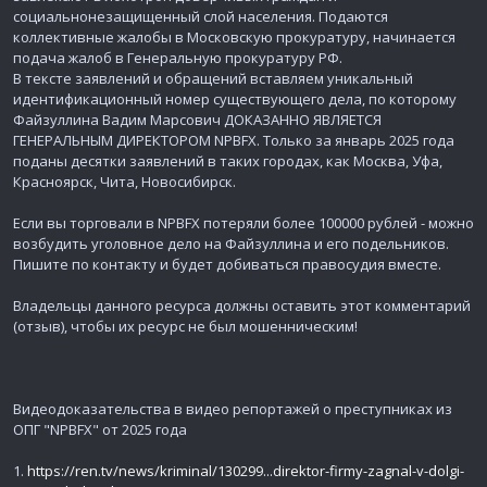
а
социальнонезащищенный слой населения. Подаются
ц
коллективные жалобы в Московскую прокуратуру, начинается
и
подача жалоб в Генеральную прокуратуру РФ.
и
В тексте заявлений и обращений вставляем уникальный
идентификационный номер существующего дела, по которому
Файзуллина Вадим Марсович ДОКАЗАННО ЯВЛЯЕТСЯ
ГЕНЕРАЛЬНЫМ ДИРЕКТОРОМ NPBFX. Только за январь 2025 года
поданы десятки заявлений в таких городах, как Москва, Уфа,
Красноярск, Чита, Новосибирск.
Если вы торговали в NPBFX потеряли более 100000 рублей - можно
возбудить уголовное дело на Файзуллина и его подельников.
Пишите по контакту и будет добиваться правосудия вместе.
Владельцы данного ресурса должны оставить этот комментарий
(отзыв), чтобы их ресурс не был мошенническим!
Видеодоказательства в видео репортажей о преступниках из
ОПГ "NPBFX" от 2025 года
1.
https://ren.tv/news/kriminal/130299...direktor-firmy-zagnal-v-dolgi-