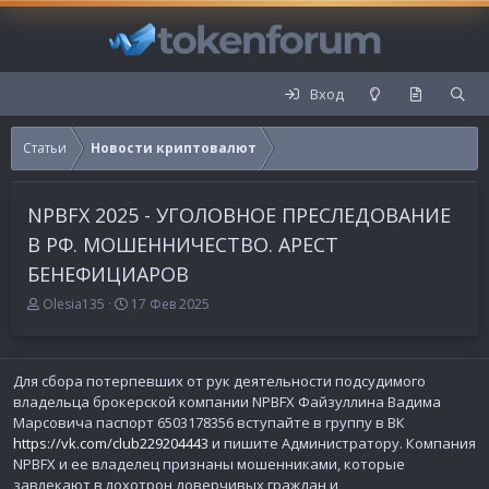
Вход
Статьи
Новости криптовалют
NPBFX 2025 - УГОЛОВНОЕ ПРЕСЛЕДОВАНИЕ
В РФ. МОШЕННИЧЕСТВО. АРЕСТ
БЕНЕФИЦИАРОВ
А
Д
Olesia135
17 Фев 2025
в
а
т
т
о
а
Для сбора потерпевших от рук деятельности подсудимого
р
п
владельца брокерской компании NPBFX Файзуллина Вадима
у
б
Марсовича паспорт 6503178356 вступайте в группу в ВК
л
https://vk.com/club229204443
и пишите Администратору. Компания
и
NPBFX и ее владелец признаны мошенниками, которые
к
завлекают в лохотрон доверчивых граждан и