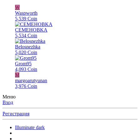
W
Waspworth
5,539 Coin
CEMEHOBKA
5,534 Coin
Belosnezhka
5,020 Coin
Grom95
4,093 Coin
M
margoarutyunan
3,976 Coin
Меню
Вход
Регистрация
Illuminate dark