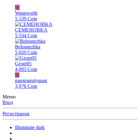
W
Waspworth
5,539 Coin
CEMEHOBKA
5,534 Coin
Belosnezhka
5,020 Coin
Grom95
4,093 Coin
M
margoarutyunan
3,976 Coin
Меню
Вход
Регистрация
Illuminate dark