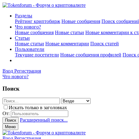
Разделы
Рейтинг криптобирж
Новые сообщения
Поиск сообщени
Что нового?
Новые сообщения
Новые статьи
Новые комментарии к ст
Статьи
Новые статьи
Новые комментарии
Поиск статей
Пользователи
Текущие посетители
Новые сообщения профилей
Поиск 
Вход
Регистрация
Что нового?
Поиск
Искать только в заголовках
От:
Расширенный поиск...
Поиск
Меню
Вход
Регистрация