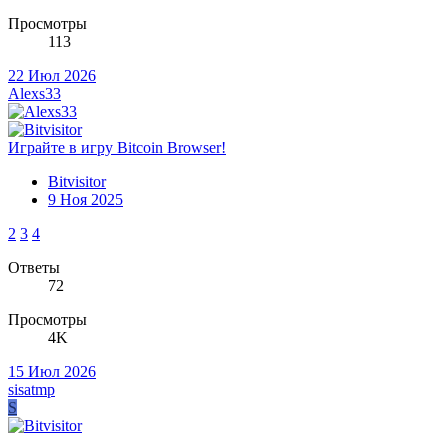
Просмотры
113
22 Июл 2026
Alexs33
Играйте в игру Bitcoin Browser!
Bitvisitor
9 Ноя 2025
2
3
4
Ответы
72
Просмотры
4K
15 Июл 2026
sisatmp
S