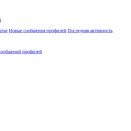
й
атье
Новые сообщения профилей
Последняя активность
сообщений профилей