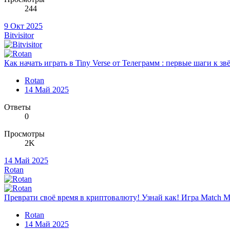
244
9 Окт 2025
Bitvisitor
Как начать играть в Tiny Verse от Телеграмм : первые шаги к зв
Rotan
14 Май 2025
Ответы
0
Просмотры
2K
14 Май 2025
Rotan
Преврати своё время в криптовалюту! Узнай как! Игра Match 
Rotan
14 Май 2025