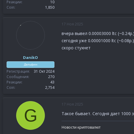
Реакции
10
Coin
1,850
17 Ноя 2025
вчера вывел 0.00003000 ltc (~0.24p.
сегодня уже 0.00001000 ltc (~0.08p.)
скоро стухнет
DanikO
Дельфин
Регистрация
31 Окт 2024
Сообщения
270
Реакции
43
Coin
2,754
17 Ноя 2025
G
Такое бывает. Сегодня дает 1000 
Новости криптовалют