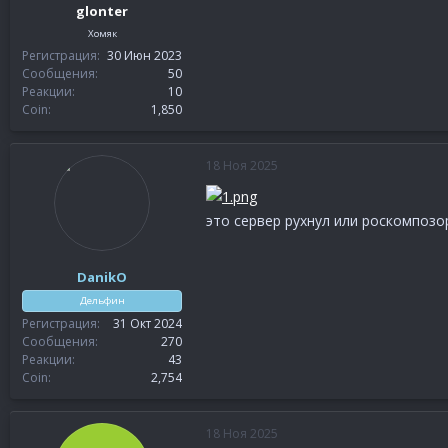
glonter
Хомяк
Регистрация
30 Июн 2023
Сообщения
50
Реакции
10
Coin
1,850
18 Ноя 2025
это сервер рухнул или роскомпозо
DanikO
Дельфин
Регистрация
31 Окт 2024
Сообщения
270
Реакции
43
Coin
2,754
18 Ноя 2025