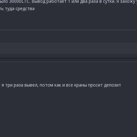
было 30000LTC. Вывод работает 1 или два раза в сутки. Я захож
ь туда средства
. я три раза вывел, потом как и все краны просит депозит