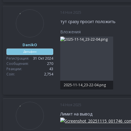
14 Ноя 2025
тут сразу просит положить
Вложения
DanikO
Дельфин
Регистрация
31 Окт 2024
Сообщения
270
Реакции
43
Coin
2,754
2025-11-14_23-22-04.png
17.3 KB · Просмотры: 4
14 Ноя 2025
Лимит на вывод