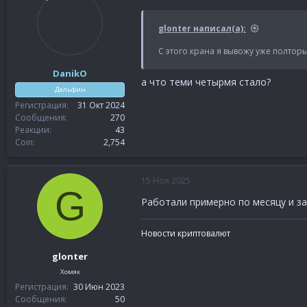
glonter написал(а):
С этого крана я вывожу уже полторы
DanikO
а что теми четырмя стало?
Дельфин
Регистрация
31 Окт 2024
Сообщения
270
Реакции
43
Coin
2,754
15 Ноя 2025
G
Работали примерно по месяцу и з
Новости криптовалют
glonter
Хомяк
Регистрация
30 Июн 2023
Сообщения
50