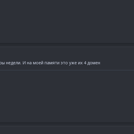
mALxdMTH7M4pnwdK
Xu9TL4LLCK25xD
ры недели. И на моей памяти это уже их 4 домен