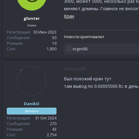
м
а
3000, может 5000, несколько раз 
ы
л
меняют домены. Главное не вносит
а
Кран
glonter
Хомяк
Регистрация
30 Июн 2023
Новости криптовалют
Сообщения
50
Реакции
10
Р
Coin
1,850
evgen88
е
а
к
14 Ноя 2025
ц
и
был похожий кран тут
и
там вывод по 0.00005000 ltc в день
:
DanikO
Дельфин
Регистрация
31 Окт 2024
Сообщения
270
Реакции
43
Coin
2,754