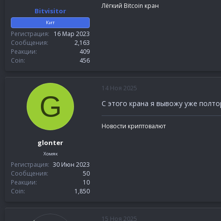
Лёгкий Bitcoin кран
Bitvisitor
Кит
Регистрация
16 Мар 2023
DLed49heagmXYk4KXg
Сообщения
2,163
TGWrVCdKa58Rb1mZMGvT
Реакции
409
Coin
456
14 Ноя 2025
G
С этого крана я вывожу уже полто
Новости криптовалют
glonter
Хомяк
Регистрация
30 Июн 2023
Сообщения
50
Реакции
10
Coin
1,850
15 Ноя 2025