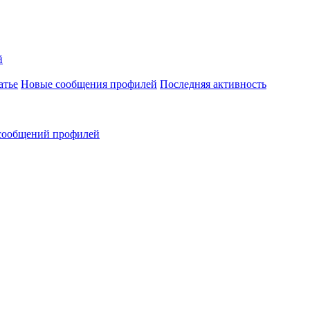
й
атье
Новые сообщения профилей
Последняя активность
сообщений профилей