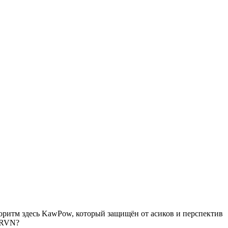
горитм здесь KawPow, который защищён от асиков и перспектив
б RVN?