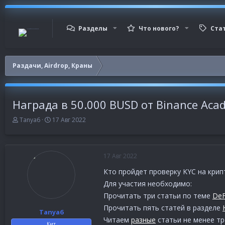
Разделы
Что нового?
Ста
Раздачи, Airdrop, Краны
Награда в 50.000 BUSD от Binance Aca
А
Д
Tanya6
17 Авг 2022
в
а
т
т
о
а
р
н
17 Авг 2022
т
а
Кто пройдет проверку KYC на кри
е
ч
м
а
Для участия необходимо:
ы
л
Прочитать три статьи по теме
DeF
а
Прочитать пять статей в разделе
Tanya6
Читаем
разные
статьи не менее тр
Кит