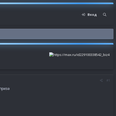
Вход
#1
приза