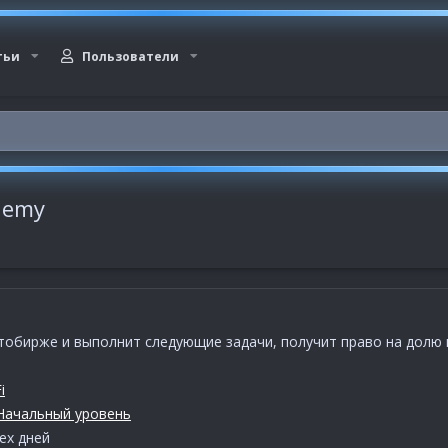
тьи
Пользователи
demy
птобирже и выполнит следующие задачи, получит право на долю 
i
Начальный уровень
ех дней