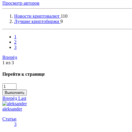
Просмотр авторов
Новости криптовалют
110
Лучшие криптобиржи
9
1
2
3
Вперёд
1 из 3
Перейти к странице
Выполнить
Вперёд
Last
aleksander
Статьи
3