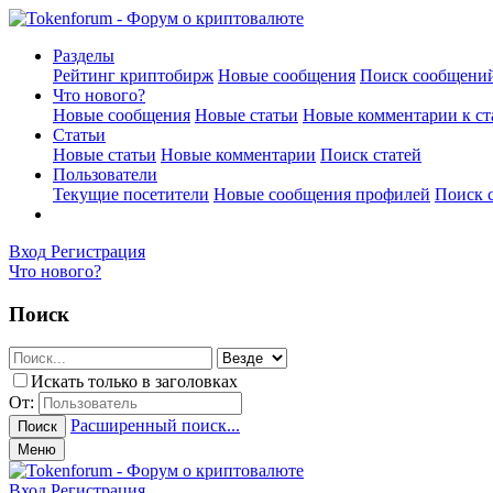
Разделы
Рейтинг криптобирж
Новые сообщения
Поиск сообщени
Что нового?
Новые сообщения
Новые статьи
Новые комментарии к ст
Статьи
Новые статьи
Новые комментарии
Поиск статей
Пользователи
Текущие посетители
Новые сообщения профилей
Поиск 
Вход
Регистрация
Что нового?
Поиск
Искать только в заголовках
От:
Расширенный поиск...
Поиск
Меню
Вход
Регистрация