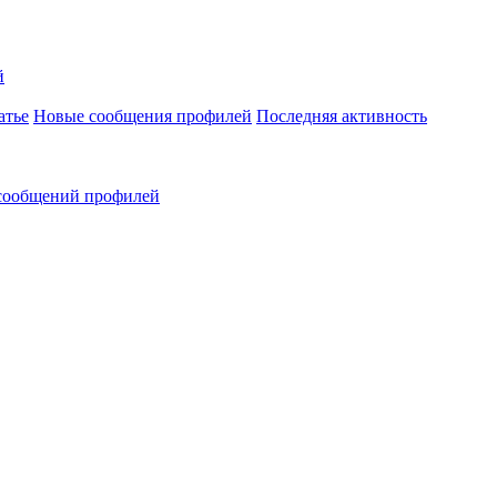
й
атье
Новые сообщения профилей
Последняя активность
сообщений профилей