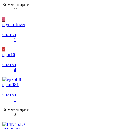
Комментарии
11
C
crypto_lover
Статьи
1
E
egor16
Статьи
4
ejikoff81
Статьи
1
Комментарии
2