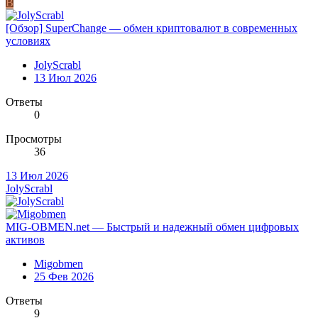
B
[Обзор] SuperChange — обмен криптовалют в современных
условиях
JolyScrabl
13 Июл 2026
Ответы
0
Просмотры
36
13 Июл 2026
JolyScrabl
MIG-OBMEN.net — Быстрый и надежный обмен цифровых
активов
Migobmen
25 Фев 2026
Ответы
9