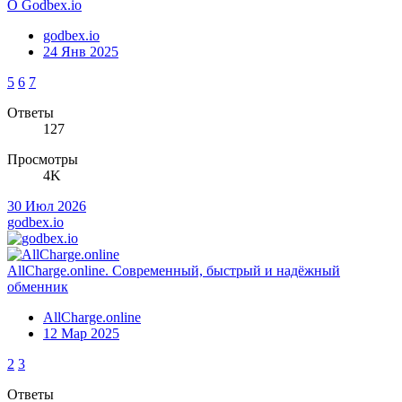
О Godbex.io
godbex.io
24 Янв 2025
5
6
7
Ответы
127
Просмотры
4K
30 Июл 2026
godbex.io
AllCharge.online. Современный, быстрый и надёжный
обменник
AllCharge.online
12 Мар 2025
2
3
Ответы