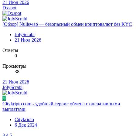
21 Июл 2026
Dxspot
[Обзор] Nullswap — безопасный обмен криптовалют без KYC
JolyScrabl
21 Июл 2026
Ответы
0
Просмотры
38
21 Июл 2026
JolyScrabl
C
Citykripto.com - удобный сервис обмена с оперативными
выплатами
Citykripto
6 Дек 2024
3
4
5