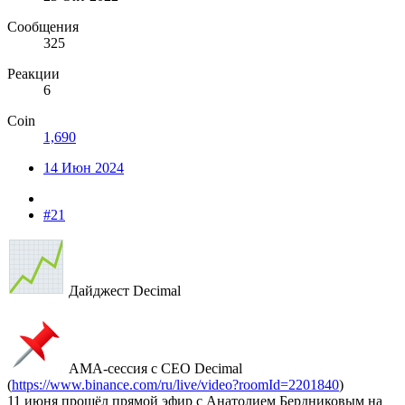
Сообщения
325
Реакции
6
Coin
1,690
14 Июн 2024
#21
Дайджест Decimal
АМА-сессия с CEO Decimal
(
https://www.binance.com/ru/live/video?roomId=2201840
)
11 июня прошёл прямой эфир с Анатолием Бердниковым на