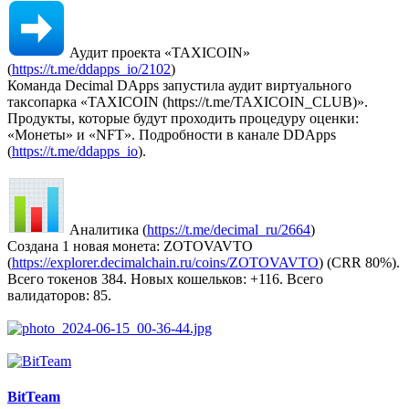
Аудит проекта «TAXICOIN»
(
https://t.me/ddapps_io/2102
)
Команда Decimal DApps запустила аудит виртуального
таксопарка «TAXICOIN (https://t.me/TAXICOIN_CLUB)».
Продукты, которые будут проходить процедуру оценки:
«Монеты» и «NFT». Подробности в канале DDApps
(
https://t.me/ddapps_io
).
Аналитика (
https://t.me/decimal_ru/2664
)
Создана 1 новая монета: ZOTOVAVTO
(
https://explorer.decimalchain.ru/coins/ZOTOVAVTO
) (CRR 80%).
Всего токенов 384. Новых кошельков: +116. Всего
валидаторов: 85.
BitTeam