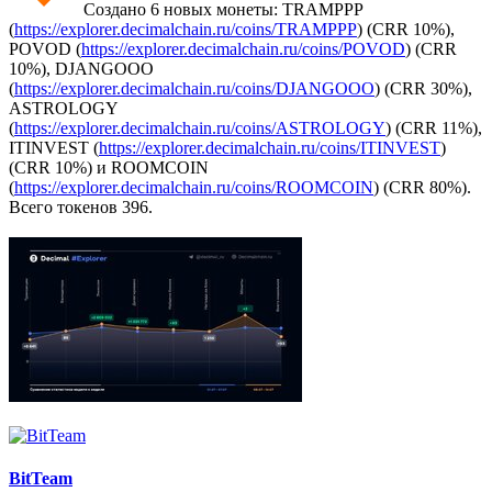
Создано 6 новых монеты: TRAMPPP
(
https://explorer.decimalchain.ru/coins/TRAMPPP
) (CRR 10%),
POVOD (
https://explorer.decimalchain.ru/coins/POVOD
) (CRR
10%), DJANGOOO
(
https://explorer.decimalchain.ru/coins/DJANGOOO
) (CRR 30%),
ASTROLOGY
(
https://explorer.decimalchain.ru/coins/ASTROLOGY
) (CRR 11%),
ITINVEST (
https://explorer.decimalchain.ru/coins/ITINVEST
)
(CRR 10%) и ROOMCOIN
(
https://explorer.decimalchain.ru/coins/ROOMCOIN
) (CRR 80%).
Всего токенов 396.
BitTeam